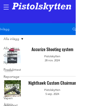
Inlägg
Alla inlägg
Alla inlägg
Accurize Shooting system
Guide
Pistolskytten
28 nov. 2024
Nyheter
Produkttest
Reportage
Nighthawk Custom Chairman
Träning
Pistolskytten
Tävling
5 sep. 2024
Vapen
Åsiktstext