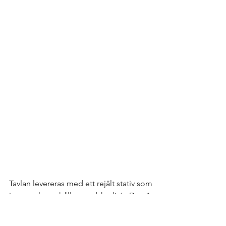
Tavlan levereras med ett rejält stativ som 
jag upplever håller god kvalité. Det är 
enkelt att fälla ihop och justera. Det 
finns gängor i tavlan både på kort och 