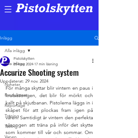
Inlägg
Alla inlägg
Pistolskytten
Alla inlägg
28 nov. 2024
17 min läsning
Accurize Shooting system
Guide
Uppdaterat:
29 nov. 2024
Nyheter
För många skyttar blir vintern en paus i 
Produkttest
krutsäsongen, det blir för mörkt och 
kallt på skjutbanan. Pistolerna läggs in i 
Reportage
skåpet för att plockas fram igen på 
Träning
våren. Samtidigt är vintern den perfekta 
säsongen att träna på inför det skytte 
Tävling
som kommer till vår och sommar. Om 
Vapen