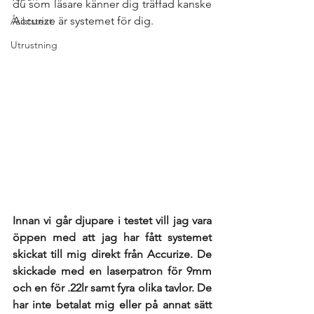
du som läsare känner dig träffad kanske 
Accurize är systemet för dig. 
Åsiktstext
Utrustning
Innan vi går djupare i testet vill jag vara 
öppen med att jag har fått systemet 
skickat till mig direkt från Accurize. De 
skickade med en laserpatron för 9mm 
och en för .22lr samt fyra olika tavlor. De 
har inte betalat mig eller på annat sätt 