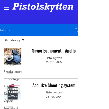
Inlägg
Utrustning
Alla inlägg
Savior Equipment - Apollo
Guide
Pistolskytten
27 feb. 2025
Nyheter
Produkttest
Reportage
Accurize Shooting system
Träning
Pistolskytten
Tävling
28 nov. 2024
Vapen
Åsiktstext