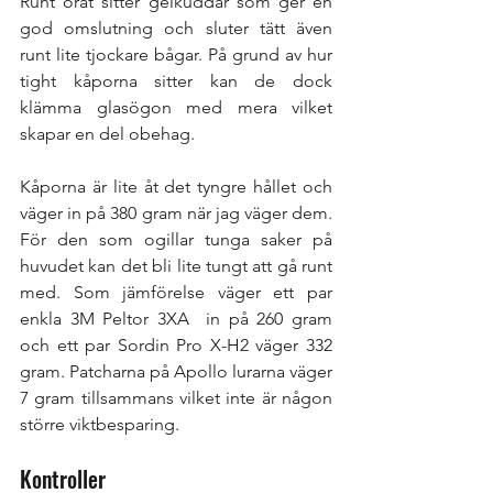
Runt örat sitter gelkuddar som ger en 
god omslutning och sluter tätt även 
runt lite tjockare bågar. På grund av hur 
tight kåporna sitter kan de dock 
klämma glasögon med mera vilket 
skapar en del obehag. 
Kåporna är lite åt det tyngre hållet och 
väger in på 380 gram när jag väger dem. 
För den som ogillar tunga saker på 
huvudet kan det bli lite tungt att gå runt 
med. Som jämförelse väger ett par 
enkla 3M Peltor 3XA  in på 260 gram 
och ett par Sordin Pro X-H2 väger 332 
gram. Patcharna på Apollo lurarna väger 
7 gram tillsammans vilket inte är någon 
större viktbesparing. 
Kontroller