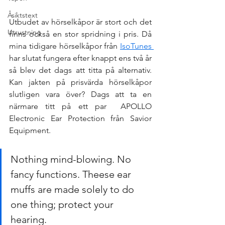
Åsiktstext
Utbudet av hörselkåpor är stort och det 
Utrustning
finns också en stor spridning i pris. Då 
mina tidigare hörselkåpor från 
IsoTunes 
har slutat fungera efter knappt ens två år 
så blev det dags att titta på alternativ. 
Kan jakten på prisvärda hörselkåpor 
slutligen vara över? Dags att ta en 
närmare titt på ett par  APOLLO 
Electronic Ear Protection från Savior 
Equipment.
Nothing mind-blowing. No 
fancy functions. Theese ear 
muffs are made solely to do 
one thing; protect your 
hearing. 