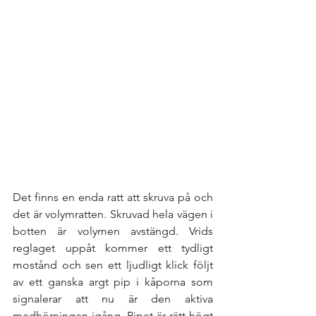
Det finns en enda ratt att skruva på och 
det är volymratten. Skruvad hela vägen i 
botten är volymen avstängd. Vrids 
reglaget uppåt kommer ett tydligt 
mostånd och sen ett ljudligt klick följt 
av ett ganska argt pip i kåporna som 
signalerar att nu är den aktiva 
medhörningen igång. Pipet är rätt högt 