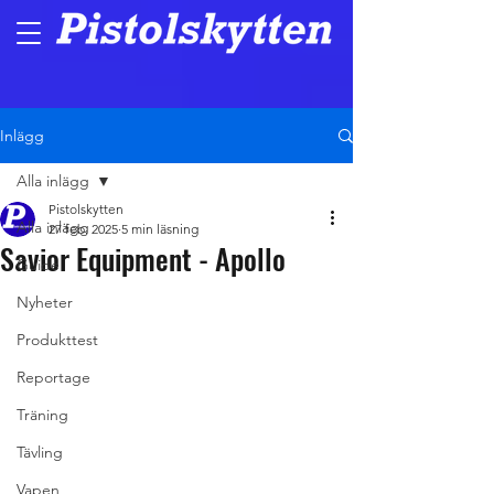
Inlägg
Alla inlägg
Pistolskytten
Alla inlägg
27 feb. 2025
5 min läsning
Savior Equipment - Apollo
Guide
Nyheter
Produkttest
Reportage
Träning
Tävling
Vapen