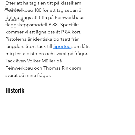
Efter att ha tagit en titt på klassikern 
Åsiktstext
Feinwerkbau 100 för ett tag sedan är 
det nu dags att titta på Feinwerkbaus 
Utrustning
flaggskeppsmodell P 8X. Specifikt 
kommer vi att ägna oss åt P 8X kort. 
Pistolerna är identiska bortsett från 
längden. Stort tack till 
Sportec 
som låtit 
mig testa pistolen och svarat på frågor. 
Tack även Volker Müller på 
Feinwerkbau och Thomas Rink som 
svarat på mina frågor.
Historik