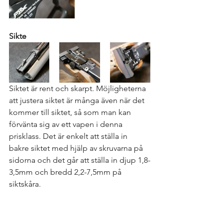
Sikte
Siktet är rent och skarpt. Möjligheterna 
att justera siktet är många även när det 
kommer till siktet, så som man kan 
förvänta sig av ett vapen i denna 
prisklass. Det är enkelt att ställa in 
bakre siktet med hjälp av skruvarna på 
sidorna och det går att ställa in djup 1,8-
3,5mm och bredd 2,2-7,5mm på 
siktskåra. 
Kornet som följer med är 4.2 mm brett 
och är ställbart i djupled genom med 