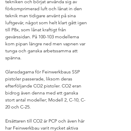
tekniken och börjat använda sig av 
förkomprimerad luft och lånat in den 
teknik man tidigare använt på sina 
luftgevär, något som helt klart gått igen 
till P8x, som lånat kraftigt från 
gevärssidan. På 100-103 modellerna 
kom pipan längre ned men vapnen var 
tunga och ganska arbetssamma att 
spänna. 
Glansdagarna för Feinwerkbaus SSP 
pistoler passerade, liksom deras 
efterföljande CO2 pistoler. CO2 eran 
bidrog även denna med ett ganska 
stort antal modeller; Modell 2, C-10, C-
20 och C-25. 
Ersättaren till CO2 är PCP och även här 
har Feinwerkbau varit mycket aktiva 