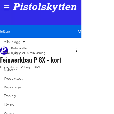
Inlägg
Alla inlägg
Pistolskytten
Alla inlägg
8 jan. 2021
10 min läsning
Feinwerkbau P 8X - kort
Guide
Uppdaterat:
20 sep. 2021
Nyheter
Produkttest
Reportage
Träning
Tävling
Vapen