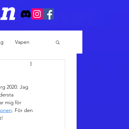
ng
Vapen
rg 2020. Jag 
dersta 
ar mig för 
ionen
. För den 
t!