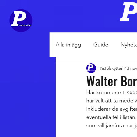
Alla inlägg
Guide
Nyhet
Pistolskytten
13 nov
Åsiktstext
Utrustning
Walter Bor
Här kommer ett 
med
har valt att ta medel
inkluderar de avgifte
eventuella fel i listan
som vill jämföra har 