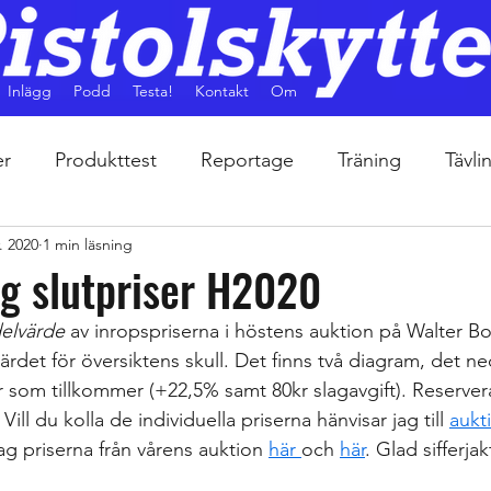
Inlägg
Podd
Testa!
Kontakt
Om
er
Produkttest
Reportage
Träning
Tävli
. 2020
1 min läsning
g slutpriser H2020
elvärde 
av inropspriserna i höstens auktion på Walter Bo
värdet för översiktens skull. Det finns två diagram, det ne
r som tillkommer (+22,5% samt 80kr slagavgift). Reserver
. Vill du kolla de individuella priserna hänvisar jag till 
aukt
jag priserna från vårens auktion 
här 
och 
här
. Glad sifferjak