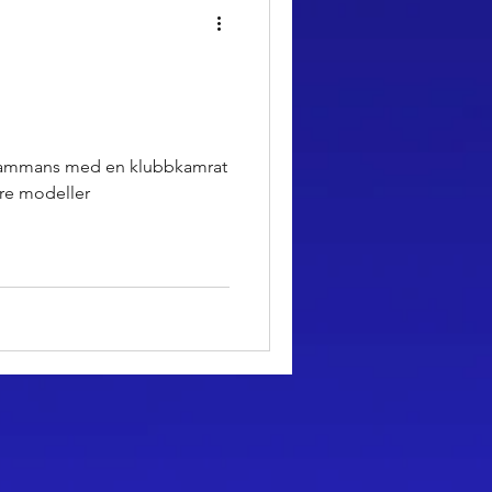
llsammans med en klubbkamrat
 fire modeller