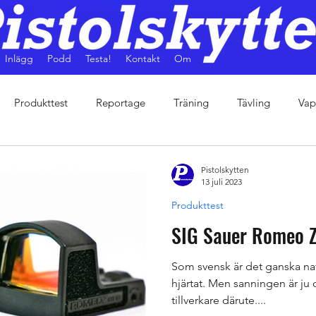
Inlägg
Podd
Testa!
Kontakt
Om
Produkttest
Reportage
Träning
Tävling
Vap
Pistolskytten
13 juli 2023
Produkttest
SIG Sauer Romeo 
Som svensk är det ganska natu
hjärtat. Men sanningen är ju 
tillverkare därute....