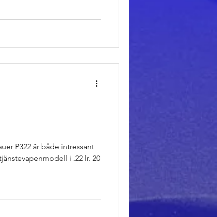
auer P322 är både intressant
änstevapenmodell i .22 lr. 20