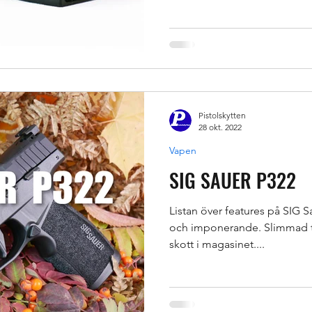
Pistolskytten
28 okt. 2022
Vapen
SIG SAUER P322
Listan över features på SIG S
och imponerande. Slimmad tj
skott i magasinet....