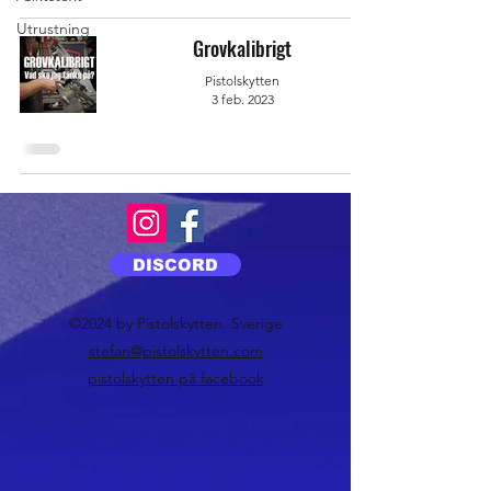
Utrustning
Grovkalibrigt
Pistolskytten
3 feb. 2023
DISCORD
©2024 by Pistolskytten. Sverige
stefan@pistolskytten.com
pistolskytten på facebook