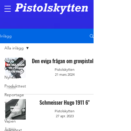
Inlägg
Alla inlägg
Alla inlägg
Den eviga frågan om grovpistoler
Guide
Pistolskytten
21 mars 2024
Nyheter
Produkttest
Reportage
Schmeisser Hugo 1911 6''
Träning
Pistolskytten
Tävling
27 apr. 2023
Vapen
Åsiktstext