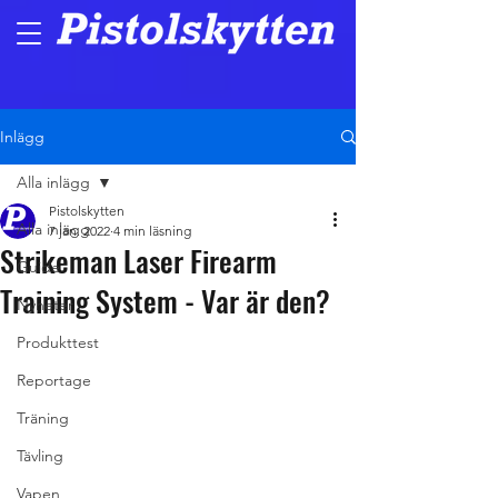
Inlägg
Alla inlägg
Pistolskytten
Alla inlägg
7 jan. 2022
4 min läsning
Strikeman Laser Firearm
Guide
Training System - Var är den?
Nyheter
Produkttest
Reportage
Träning
Tävling
Vapen