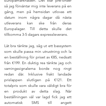
Europamarknaden. Det står pre-order 
så jag förväntar mig inte leverans på en 
gång, men på hemsidan utlovas ett 
datum inom några dagar då nästa 
utleverans kan ske från deras 
Europalager. Till detta skulle det 
tillkomma 3-5 dagars expressleverans. 
Lät bra tänkte jag, såg ut ett bassystem 
som skulle passa min utrustning och la 
en beställning för priset av €85, nedsatt 
från €199. En duktig rea tänkte jag och 
varningssignalerna borde nog ringt 
redan där. Inklusive frakt landade 
prislappen slutligen på €121. Ett 
totalpris som skulle vara väldigt bra för 
en produkt av detta slag. När 
beställningen väl var lagd fick jag ett 
automatisk SMS till angett 