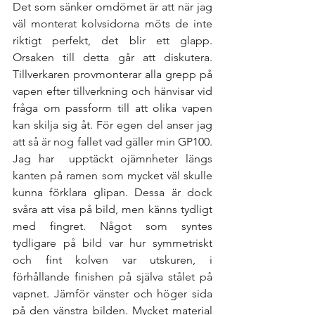
Det som sänker omdömet är att när jag 
väl monterat kolvsidorna möts de inte 
riktigt perfekt, det blir ett glapp. 
Orsaken till detta går att diskutera.   
Tillverkaren provmonterar alla grepp på 
vapen efter tillverkning och hänvisar vid 
fråga om passform till att olika vapen 
kan skilja sig åt. För egen del anser jag 
att så är nog fallet vad gäller min GP100. 
Jag har  upptäckt ojämnheter längs 
kanten på ramen som mycket väl skulle 
kunna förklara glipan. Dessa är dock 
svåra att visa på bild, men känns tydligt 
med fingret. Något som syntes 
tydligare på bild var hur symmetriskt 
och fint kolven var utskuren, i 
förhållande finishen på själva stålet på 
vapnet. Jämför vänster och höger sida 
på den vänstra bilden. Mycket material 