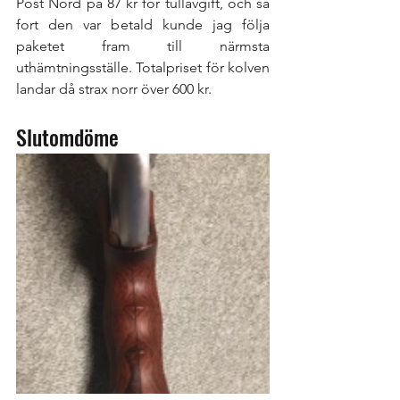
Post Nord på 87 kr för tullavgift, och så 
fort den var betald kunde jag följa 
paketet fram till närmsta 
uthämtningsställe. Totalpriset för kolven 
landar då strax norr över 600 kr.   
Slutomdöme