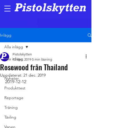
Inlägg
Alla inlägg
Pistolskytten
Alla inlägg
12 dec. 2019
5 min läsning
Rosewood från Thailand
Guide
Uppdaterat:
21 dec. 2019
Nyheter
2019-12-12
Produkttest
Reportage
Träning
Tävling
Vapen