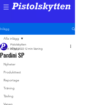
Inlägg
Alla inlägg
Pistolskytten
Alla inlägg
22 juli 2022
12 min läsning
Pardini SP
Guide
Nyheter
Produkttest
Reportage
Träning
Tävling
Vapen