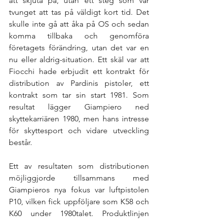
att skjuta på, utan ett steg som var 
tvunget att tas på väldigt kort tid. Det 
skulle inte gå att åka på OS och sedan 
komma tillbaka och genomföra 
företagets förändring, utan det var en 
nu eller aldrig-situation. Ett skäl var att 
Fiocchi hade erbjudit ett kontrakt för 
distribution av Pardinis pistoler, ett 
kontrakt som tar sin start 1981. Som 
resultat lägger Giampiero ned 
skyttekarriären 1980, men hans intresse 
för skyttesport och vidare utveckling 
består. 
Ett av resultaten som distributionen 
möjliggjorde tillsammans med 
Giampieros nya fokus var luftpistolen 
P10, vilken fick uppföljare som K58 och 
K60 under 1980talet. Produktlinjen 