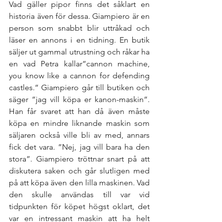
Vad gäller pipor finns det såklart en 
historia även för dessa. Giampiero är en 
person som snabbt blir uttråkad och 
läser en annons i en tidning. En butik 
säljer ut gammal utrustning och råkar ha 
en vad Petra kallar”cannon machine, 
you know like a cannon for defending 
castles.” Giampiero går till butiken och 
säger ”jag vill köpa er kanon-maskin”. 
Han får svaret att han då även måste 
köpa en mindre liknande maskin som 
säljaren också ville bli av med, annars 
fick det vara. ”Nej, jag vill bara ha den 
stora”. Giampiero tröttnar snart på att 
diskutera saken och går slutligen med 
på att köpa även den lilla maskinen. Vad 
den skulle användas till var vid 
tidpunkten för köpet högst oklart, det 
var en intressant maskin att ha helt 