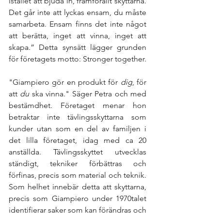
istället att bjuda in, framförallt skyttarna. 
Det går inte att lyckas ensam, du måste 
samarbeta. Ensam finns det inte något 
att berätta, inget att vinna, inget att 
skapa.” Detta synsätt lägger grunden 
för företagets motto: Stronger together. 
"Giampiero gör en produkt för 
dig
, för 
att 
du 
ska vinna." Säger Petra och med 
bestämdhet. Företaget menar hon 
betraktar inte tävlingsskyttarna som 
kunder utan som en del av familjen i 
det lilla företaget, idag med ca 20 
anställda. Tävlingsskyttet utvecklas 
ständigt, tekniker förbättras och 
förfinas, precis som material och teknik. 
Som helhet innebär detta att skyttarna, 
precis som Giampiero under 1970talet 
identifierar saker som kan förändras och 