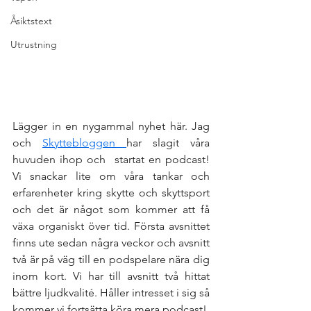
Åsiktstext
Utrustning
Lägger in en nygammal nyhet här. Jag 
och 
Skyttebloggen 
har slagit våra 
huvuden ihop och  startat en podcast! 
Vi snackar lite om våra tankar och 
erfarenheter kring skytte och skyttsport 
och det är något som kommer att få 
växa organiskt över tid. Första avsnittet 
finns ute sedan några veckor och avsnitt 
två är på väg till en podspelare nära dig 
inom kort. Vi har till avsnitt två hittat 
bättre ljudkvalité. Håller intresset i sig så 
kommer vi fortsätta köra mera podcast!