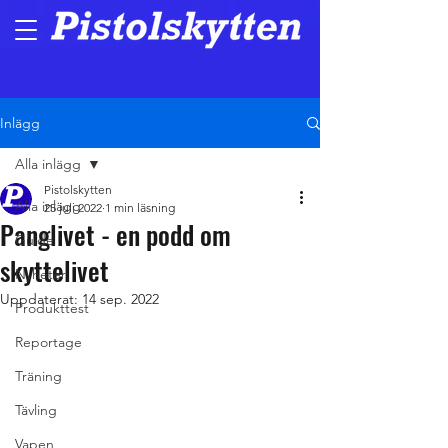
Inlägg
Alla inlägg
Pistolskytten
Alla inlägg
25 juli 2022
1 min läsning
Panglivet - en podd om
Guide
skyttelivet
Nyheter
Uppdaterat:
14 sep. 2022
Produkttest
Reportage
Träning
Tävling
Vapen