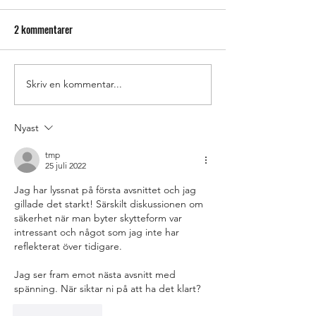
IWA 2024
2 kommentarer
Inför IWA 2024 - li
Skriv en kommentar...
Nyast
tmp
25 juli 2022
Jag har lyssnat på första avsnittet och jag 
gillade det starkt! Särskilt diskussionen om 
säkerhet när man byter skytteform var 
intressant och något som jag inte har 
reflekterat över tidigare.
Jag ser fram emot nästa avsnitt med 
spänning. När siktar ni på att ha det klart?
Gilla
Svara