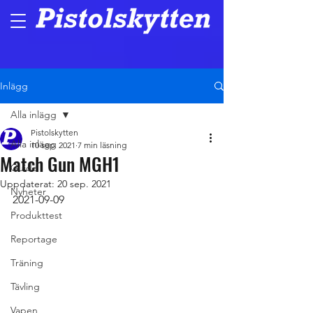
Inlägg
Alla inlägg
Pistolskytten
Alla inlägg
10 sep. 2021
7 min läsning
Match Gun MGH1
Guide
Uppdaterat:
20 sep. 2021
Nyheter
2021-09-09
Produkttest
Reportage
Träning
Tävling
Vapen