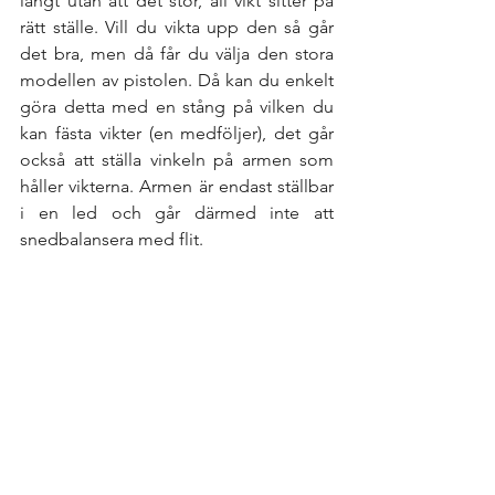
långt utan att det stör, all vikt sitter på 
rätt ställe. Vill du vikta upp den så går 
det bra, men då får du välja den stora 
modellen av pistolen. Då kan du enkelt 
göra detta med en stång på vilken du 
kan fästa vikter (en medföljer), det går 
också att ställa vinkeln på armen som 
håller vikterna. Armen är endast ställbar 
i en led och går därmed inte att 
snedbalansera med flit. 