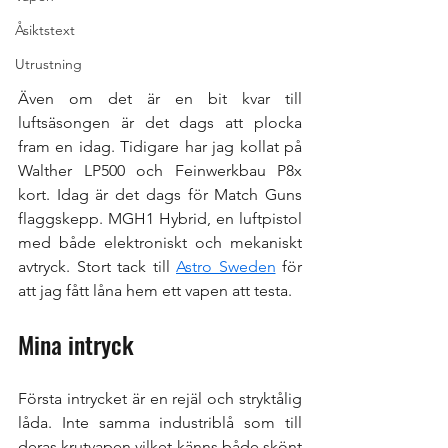
Åsiktstext
Utrustning
Även om det är en bit kvar till 
luftsäsongen är det dags att plocka 
fram en idag. Tidigare har jag kollat på 
Walther LP500 och Feinwerkbau P8x 
kort. Idag är det dags för Match Guns 
flaggskepp. MGH1 Hybrid, en luftpistol 
med både elektroniskt och mekaniskt 
avtryck. Stort tack till 
Astro Sweden
 för 
att jag fått låna hem ett vapen att testa.
Mina intryck
Första intrycket är en rejäl och stryktålig 
låda. Inte samma industriblå som till 
deras krutvapen vilket känns både skönt 