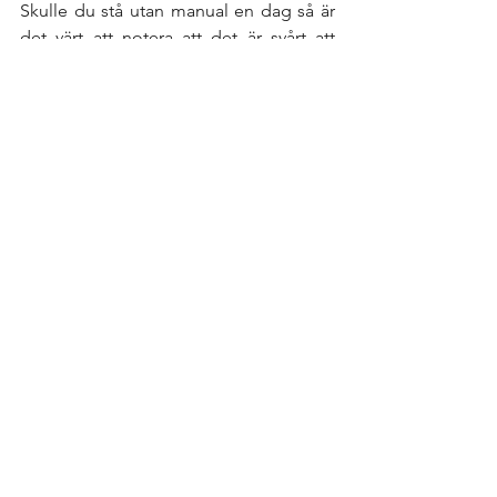
Skulle du stå utan manual en dag så är 
det värt att notera att det är svårt att 
hitta en sådan digital på Match Guns 
hemsida, som för övrigt skulle må bra 
av en översyn. De videos som finns på 
hemsidan går inte heller att spela upp, 
vilket är ett minus. Dock har detta inget 
med själva vapnet att göra, men är 
reflektioner värda att lyfta upp när det 
gäller att hitta info om vapnet. 
Pris 
Precis som krutpistolerna skulle jag 
säga att luftpistolerna är ganska 
attraktivt prissatta. MGH1-hybrid som 
jag testat här kostar 20 500 kr. Vill du 
inte lägga hela den slanten kan du köpa 
MGH1 mech utan elektroniskt avtryck 