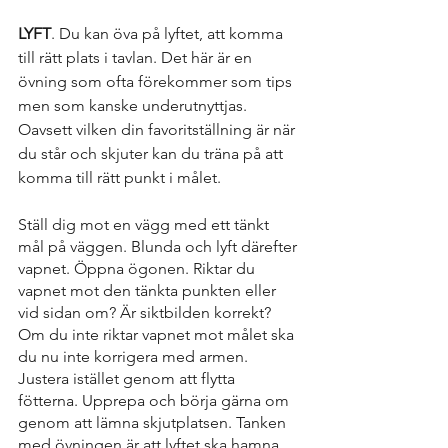
LYFT
. Du kan öva på lyftet, att komma 
till rätt plats i tavlan. Det här är en 
övning som ofta förekommer som tips 
men som kanske underutnyttjas. 
Oavsett vilken din favoritställning är när 
du står och skjuter kan du träna på att 
komma till rätt punkt i målet. 
Ställ dig mot en vägg med ett tänkt 
mål på väggen. Blunda och lyft därefter 
vapnet. Öppna ögonen. Riktar du 
vapnet mot den tänkta punkten eller 
vid sidan om? Är siktbilden korrekt? 
Om du inte riktar vapnet mot målet ska 
du nu inte korrigera med armen. 
Justera istället genom att flytta 
fötterna. Upprepa och börja gärna om 
genom att lämna skjutplatsen. Tanken 
med övningen är att lyftet ska hamna 