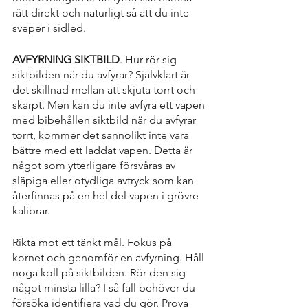
rätt direkt och naturligt så att du inte 
sveper i sidled.
AVFYRNING SIKTBILD
. Hur rör sig 
siktbilden när du avfyrar? Självklart är 
det skillnad mellan att skjuta torrt och 
skarpt. Men kan du inte avfyra ett vapen 
med bibehållen siktbild när du avfyrar 
torrt, kommer det sannolikt inte vara 
bättre med ett laddat vapen. Detta är 
något som ytterligare försvåras av 
släpiga eller otydliga avtryck som kan 
återfinnas på en hel del vapen i grövre 
kalibrar. 
Rikta mot ett tänkt mål. Fokus på 
kornet och genomför en avfyrning. Håll 
noga koll på siktbilden. Rör den sig 
något minsta lilla? I så fall behöver du 
försöka identifiera vad du gör. Prova 