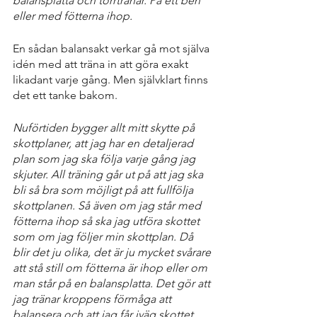
balansplatta och torrtränar. På ett ben 
eller med fötterna ihop. 
En sådan balansakt verkar gå mot själva 
idén med att träna in att göra exakt 
likadant varje gång. Men självklart finns 
det ett tanke bakom. 
Nuförtiden bygger allt mitt skytte på 
skottplaner, att jag har en detaljerad 
plan som jag ska följa varje gång jag 
skjuter. All träning går ut på att jag ska 
bli så bra som möjligt på att fullfölja 
skottplanen. Så även om jag står med 
fötterna ihop så ska jag utföra skottet 
som om jag följer min skottplan. Då 
blir det ju olika, det är ju mycket svårare 
att stå still om fötterna är ihop eller om 
man står på en balansplatta. Det gör att 
jag tränar kroppens förmåga att 
balansera och att jag får iväg skottet 