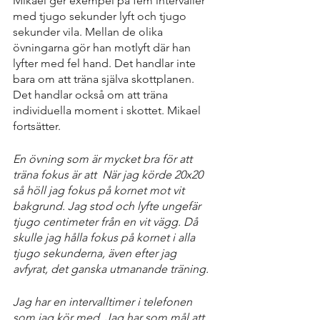
Mikael ger exempel på fem intervaller 
med tjugo sekunder lyft och tjugo 
sekunder vila. Mellan de olika 
övningarna gör han motlyft där han 
lyfter med fel hand. Det handlar inte 
bara om att träna själva skottplanen. 
Det handlar också om att träna 
individuella moment i skottet. Mikael 
fortsätter. 
En övning som är mycket bra för att 
träna fokus är att  När jag körde 20x20 
så höll jag fokus på kornet mot vit 
bakgrund. Jag stod och lyfte ungefär 
tjugo centimeter från en vit vägg. Då 
skulle jag hålla fokus på kornet i alla 
tjugo sekunderna, även efter jag 
avfyrat, det ganska utmanande träning. 
Jag har en intervalltimer i telefonen 
som jag kör med. Jag har som mål att 