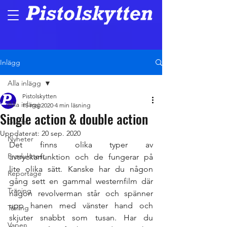
Inlägg
Alla inlägg
Pistolskytten
Alla inlägg
15 maj 2020
4 min läsning
Single action & double action
Guide
Uppdaterat:
20 sep. 2020
Nyheter
Det finns olika typer av 
Produkttest
avtryckarfunktion och de fungerar på 
lite olika sätt. Kanske har du någon 
Reportage
gång sett en gammal westernfilm där 
Träning
någon revolverman står och spänner 
upp hanen med vänster hand och 
Tävling
skjuter snabbt som tusan. Har du 
Vapen