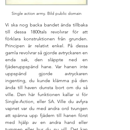
Single action army. Bild public domain
Vi ska nog backa bandet ända tillbaka 
till dessa 1800tals revolvrar för att 
förklara konstruktionen från grunden. 
Principen är relativt enkel. På dessa 
gamla revolvrar så gjorde avtryckaren en 
enda sak, den släppte ned en 
fjäderuppspänd hane. Var hanen inte 
uppspänd gjorde avtryckaren 
ingenting, du kunde klämma på den 
ända till haven dunsta bort om du så 
ville. Den här funktionen kallar vi för 
Single-Action, eller SA. Ville du avfyra 
vapnet var du med andra ord tvungen 
att spänna upp fjädern till hanen först 
med hjälp av en andra hand eller 
tummen eller hur du nu vill. Det kan 