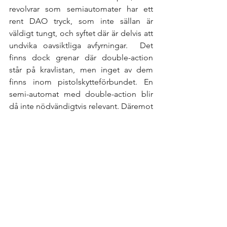
revolvrar som semiautomater har ett 
rent DAO tryck, som inte sällan är 
väldigt tungt, och syftet där är delvis att 
undvika oavsiktliga avfyrningar.  Det 
finns dock grenar där double-action 
står på kravlistan, men inget av dem 
finns inom pistolskytteförbundet. En 
semi-automat med double-action blir 
då inte nödvändigtvis relevant. Däremot 
är det en extrem fördel med double-
action på en revolver  om du ska skjuta  
i snabba grenar som fältskytte eller 
militär snabbmatch. Det är mer eller 
mindre inte görbart med single-action.  
/