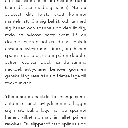
att fälla hanen, eller dra manteln bakåt 
(som då drar med sig hanen). När du 
avlossat ditt första skott kommer 
manteln att röra sig bakåt, och ta med 
sig hanen och spänna upp den åt dig, 
redo att avlossa nästa skott. På en 
double-action pistol kan du helt enkelt 
använda avtryckaren direkt, då hanen 
spänns upp precis som på en double-
action revolver. Dock har du samma 
nackdel, avtryckaren behöver göra en 
ganska lång resa från sitt främre läge till 
tryckpunkten.  
Ytterligare en nackdel för många semi-
automater är att avtryckaren inte lägger 
sig i sitt bakre läge när du spänner 
hanen, vilket normalt är fallet på en 
revolver. Du slipper fövisso spänna upp 