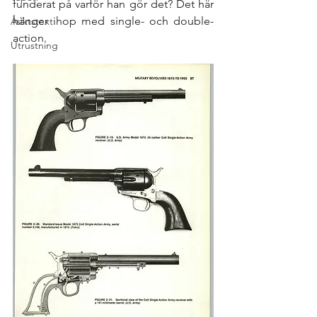
funderat på varför han gör det? Det här 
hänger ihop med single- och double-
Åsiktstext
action. 
Utrustning