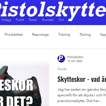
Inlägg
Podd
Testa!
Kontakt
Om
Produkttest
Reportage
Träning
Tävling
Vap
Pistolskytten
12 okt. 2022
Guide
Skytteskor - vad ä
Jag har sedan en ganska lång
speciellt för att skjuta i och
precisionsskytte. Det har...