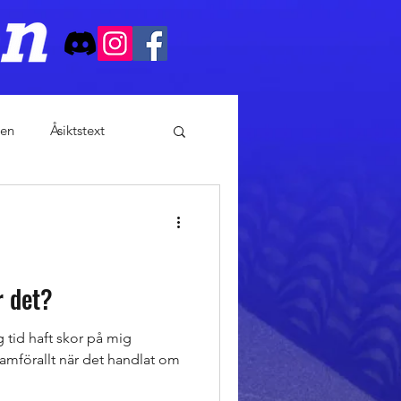
en
Åsiktstext
r det?
 tid haft skor på mig
 framförallt när det handlat om