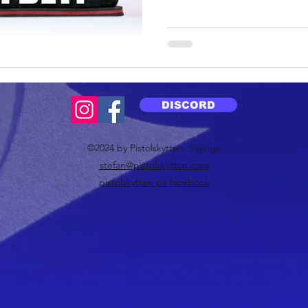
DISCORD
©2024 by Pistolskytten. Sverige
stefan@pistolskytten.com
pistolskytten på facebook