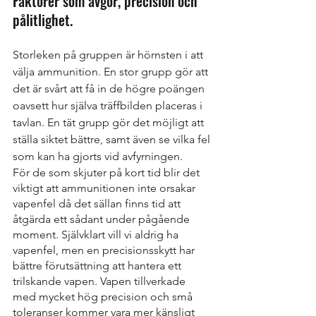
Faktorer som avgör, precision och 
pålitlighet.
Storleken på gruppen är hörnsten i att 
välja ammunition. En stor grupp gör att 
det är svårt att få in de högre poängen 
oavsett hur själva träffbilden placeras i 
tavlan. En tät grupp gör det möjligt att 
ställa siktet bättre, samt även se vilka fel 
som kan ha gjorts vid avfyrningen. 
För de som skjuter på kort tid blir det 
viktigt att ammunitionen inte orsakar 
vapenfel då det sällan finns tid att 
åtgärda ett sådant under pågående 
moment. Självklart vill vi aldrig ha 
vapenfel, men en precisionsskytt har 
bättre förutsättning att hantera ett 
trilskande vapen. Vapen tillverkade 
med mycket hög precision och små 
toleranser kommer vara mer känsligt 