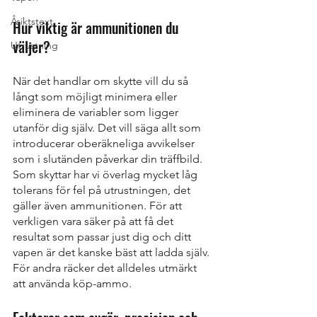
Åsiktstext
Hur viktig är ammunitionen du 
väljer?
Utrustning
När det handlar om skytte vill du så 
långt som möjligt minimera eller 
eliminera de variabler som ligger 
utanför dig själv. Det vill säga allt som 
introducerar oberäkneliga avvikelser 
som i slutänden påverkar din träffbild. 
Som skyttar har vi överlag mycket låg 
tolerans för fel på utrustningen, det 
gäller även ammunitionen. För att 
verkligen vara säker på att få det 
resultat som passar just dig och ditt 
vapen är det kanske bäst att ladda själv. 
För andra räcker det alldeles utmärkt 
att använda köp-ammo.