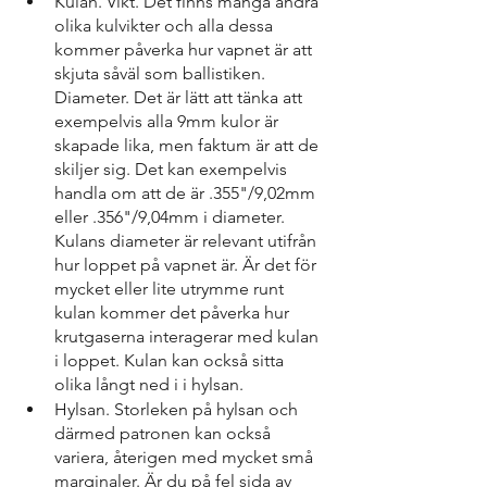
Kulan. Vikt. Det finns många andra 
olika kulvikter och alla dessa 
kommer påverka hur vapnet är att 
skjuta såväl som ballistiken. 
Diameter. Det är lätt att tänka att 
exempelvis alla 9mm kulor är 
skapade lika, men faktum är att de 
skiljer sig. Det kan exempelvis 
handla om att de är .355"/9,02mm 
eller .356"/9,04mm i diameter. 
Kulans diameter är relevant utifrån 
hur loppet på vapnet är. Är det för 
mycket eller lite utrymme runt 
kulan kommer det påverka hur 
krutgaserna interagerar med kulan 
i loppet. Kulan kan också sitta 
olika långt ned i i hylsan.
Hylsan. Storleken på hylsan och 
därmed patronen kan också 
variera, återigen med mycket små 
marginaler. Är du på fel sida av 