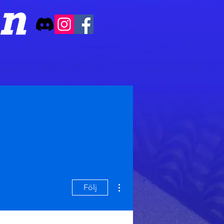
Fler åtgärder
Följ