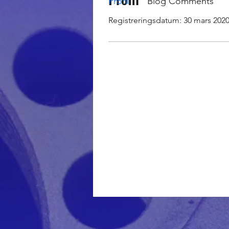
Profil
Blog Comments
Registreringsdatum: 30 mars 202