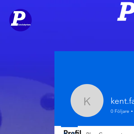
kent.f
kent.faltin
0
Följare
Profil