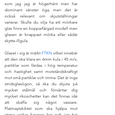
som jag jag är högerhänt men har 
dominant vänster öga, men det är 
också relevant om skjutställningar 
varierar. Skulle du vilja ha ett mörkare 
glas finns en kopparfärgad modell men 
glasen är knappast mörka eller sådär 
skytte-illgula. 
Glaset i sig är märkt 
FTKN
 vilket innebär 
att den ska klara en 6mm kula i 45 m/s, 
partiklar som färdas i hög temperatur 
och hastighet samt motståndskraftigt 
mot små partiklar och imma. Det är inga 
stridsglasögon, så ska du skjuta på 
mycket stålmål och förväntar dig 
mycket rikoschetter kan det finnas idé 
att skaffa sig något vassare. 
Platinaytskiktet som ska hjälpa mot 
imma verkar fungera bra och jag har 