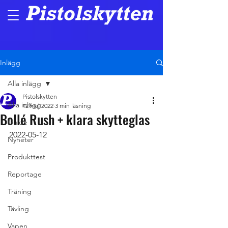
Inlägg
Alla inlägg
Pistolskytten
Alla inlägg
12 maj 2022
3 min läsning
Bollé Rush + klara skytteglas
Guide
2022-05-12
Nyheter
Produkttest
Reportage
Träning
Tävling
Vapen