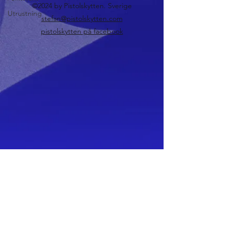
©2024 by Pistolskytten. Sverige
Utrustning
stefan@pistolskytten.com
pistolskytten på facebook