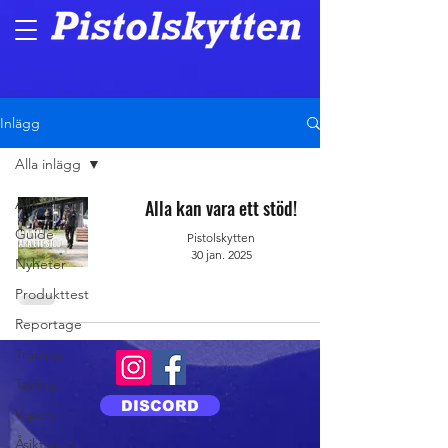
Inlägg
Alla inlägg
Alla inlägg
Alla kan vara ett stöd!
Guide
Pistolskytten
30 jan. 2025
Nyheter
Produkttest
Reportage
Träning
Tävling
DISCORD
Vapen
Åsiktstext